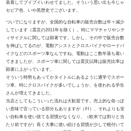
装着してブイブイいわせてました。そういう思い出も今じゃ
セピア色、いや黒歴史でございます。
ついでになりますが、全国的な自転車の販売台数は年々減少
しています（震災の2011年を除く）。特にママチャリやシテ
ィサイクルに関しては顕著です。しかし、その中で販売台数
を伸ばしてるのが、電動アシストとクロスバイクやロードバ
イクなどのスポーツ車なんですね。電動はここ数年落ち着い
てきましたが、スポーツ車に関しては震災以降は販売比率は
顕著に上がっています。
そういう時勢もあってかタイトルにあるように通学でスポー
ツ車、特にクロスバイクが多いでしょうか、を使われる学生
さんが増えてきました。
当店としてもこういった流れは大歓迎です。売上的な俗っぽ
い意味で言っている部分もありますが（ｵｲ）、それよりも安
い自転車を使い捨てる習慣がなくなり、（欧米では割りと当
たり前ですが）長く大事に使い続ける習慣が少しで根付いて