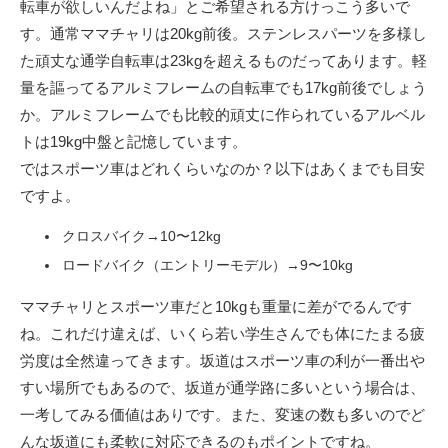
転車が欲しいんだよね」とご希望される方けっこう多いで
す。通常ママチャリは20kg前後。ステンレスパーツを多様し
た頑丈な通学自転車は23kgを超えるものだってあります。軽
量を謳ってるアルミフレームの自転車でも17kg前後でしょう
か。アルミフレームでも比較的頑丈に作られているアルベル
トは19kg中盤と記憶しています。
ではスポーツ車はどれくらいなのか？以下はあくまでも目安
ですよ。
クロスバイク→10〜12kg
ロードバイク（エントリーモデル）→9〜10kg
ママチャリとスポーツ車だと10kgも重量に差がでるんです
ね。これだけ違えば、いくら若い学生さんでも体にたまる疲
労度は全然違ってきます。坂道はスポーツ車の利が一番出や
すい場所でもあるので、坂道が通学路に多いという場合は、
一考してみる価値はありです。また、変速の数も多いのでど
んな坂道にも柔軟に対応できるのもポイントですね。