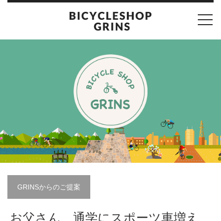
toggl
navig
GRINSからのご提案
お父さん、通学にスポーツ車増え