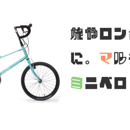
旅やロン
に。
マ
ル
ミ
ニベロ