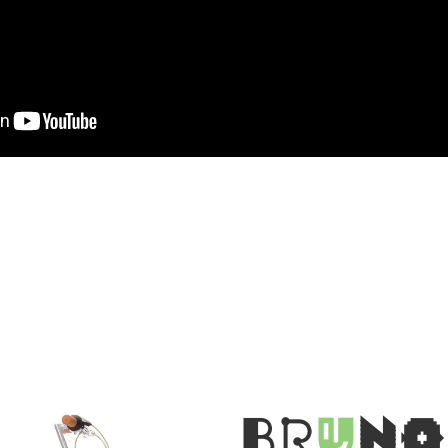
BR
U
N