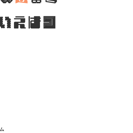
いえばコ
ム