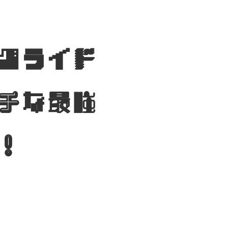
グライド
チな最強
！