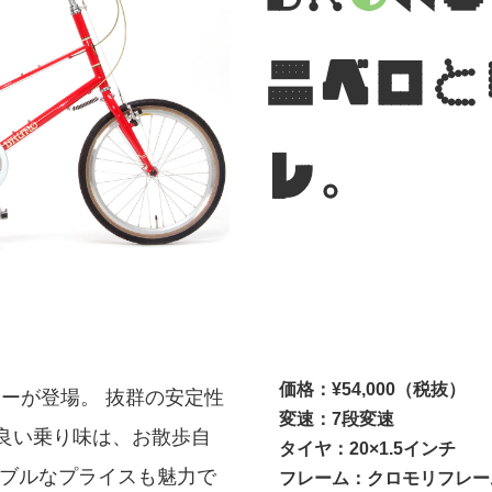
ニベロと
レ。
価格：¥54,000（税抜）
ラーが登場。 抜群の安定性
変速：7段変速
良い乗り味は、お散歩自
タイヤ：20×1.5インチ
ナブルなプライスも魅力で
フレーム：クロモリフレー