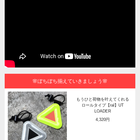
🌸ぼちぼち揃えていきましょう🌸
もうひと荷物を叶えてくれる
ロールタイプ【ral】UT
LOADER
4,320円