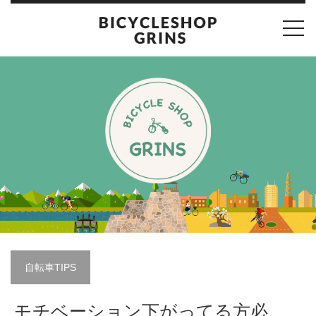
toggl
navig
自転車TIPS
モチベーション下がってる方必