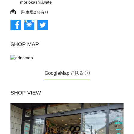
moriokashi,iwate
駐車場2台有り
SHOP MAP
GoogleMapで見る
SHOP VIEW