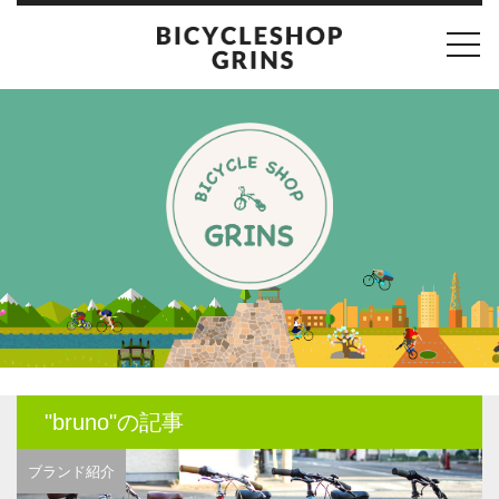
toggl
navig
"bruno"の記事
ブランド紹介