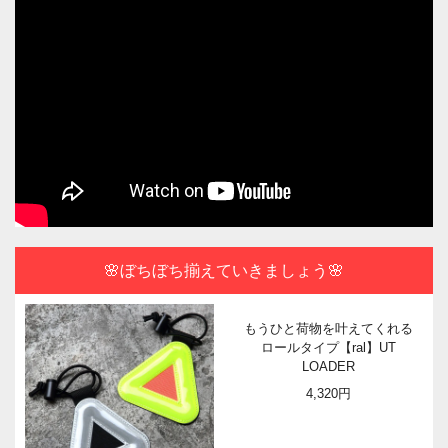
🌸ぼちぼち揃えていきましょう🌸
もうひと荷物を叶えてくれる
ロールタイプ【ral】UT
LOADER
4,320円