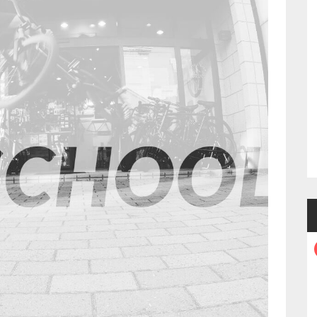
【granite】HEX
STAND
8,899円
1台3役【wolftooth】マ
スターリンクプライヤ
ー
4,469円