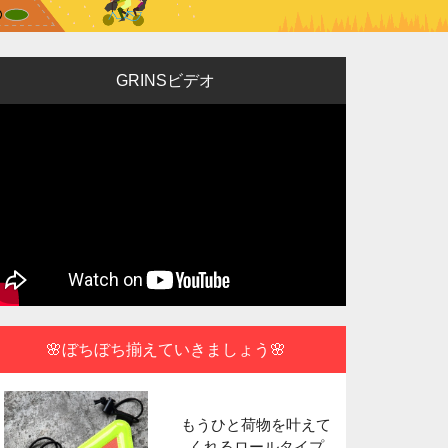
GRINSビデオ
🌸ぼちぼち揃えていきましょう🌸
もうひと荷物を叶えて
ポータブル
くれるロールタイプ
できる使