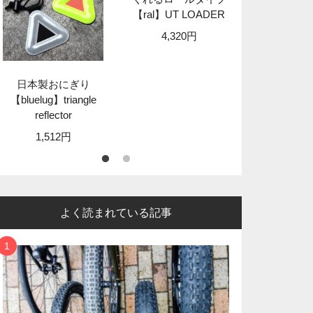
【ral】UT LOADER
【granit
STA
4,320円
8,89
日本製おにぎり
【bluelug】triangle
reflector
1,512円
よく読まれている記事