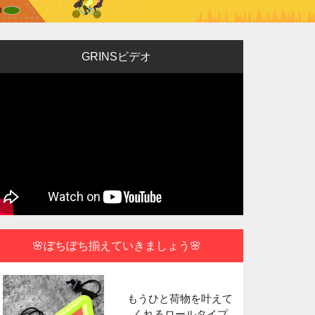
GRINSビデオ
🌸ぼちぼち揃えていきましょう🌸
もうひと荷物を叶えて
ポータブル
くれるロールタイプ
できる使