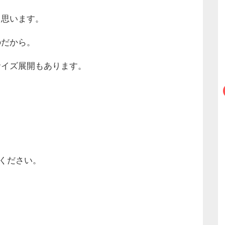
と思います
。
のだから
。
サイズ展開もあります
。
」
てください
。