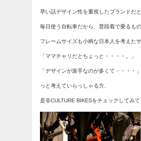
早い話デザイン性を重視したブランドだ
毎日使う自転車だから
、
普段着で乗るも
フレームサイズも小柄な日本人を考えた
「
ママチャリだとちょっと
・
・
・
・
。
」
「
デザインが派手なのが多くて
・
・
・
・
っと考えていらっしゃる方
、
是非CULTURE BIKESをチェックしてみ