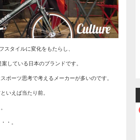
【granite】HEX
STAND
8,899円
1台3役【wolftooth】マ
スターリンクプライヤ
ライフスタイルに変化をもたらし
、
ー
4,469円
を提案している日本のブランドです
。
はスポーツ思考で考えるメーカーが多いのです
。
前といえば当たり前
。
ド
。
・
・
・
。