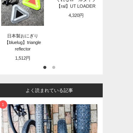
【ral】UT LOADER
【granit
STA
4,320円
8,89
日本製おにぎり
【bluelug】triangle
reflector
1,512円
よく読まれている記事