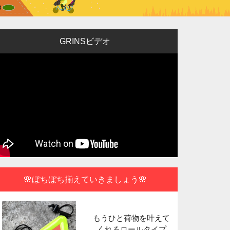
GRINSビデオ
🌸ぼちぼち揃えていきましょう🌸
もうひと荷物を叶えて
ポータブル
くれるロールタイプ
できる使