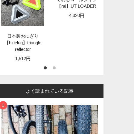
【ral】UT LOADER
【granit
STA
4,320円
8,89
日本製おにぎり
【bluelug】triangle
reflector
1,512円
よく読まれている記事