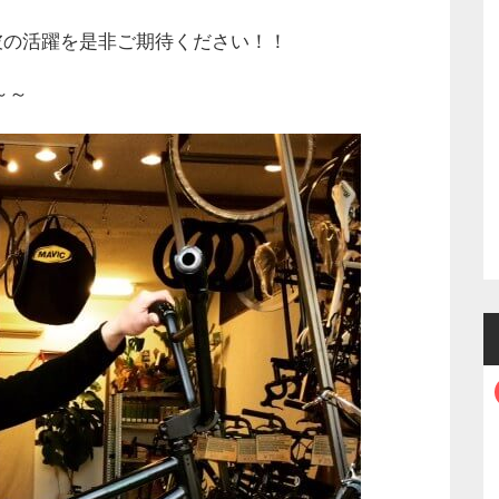
【granite】HEX
彼の活躍を是非ご期待ください！！
STAND
8,899円
～～
1台3役【wolftooth】マ
スターリンクプライヤ
ー
4,469円