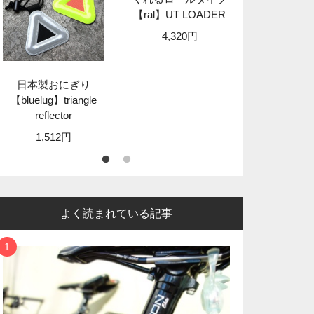
【ral】UT LOADER
【granit
STA
4,320円
8,89
日本製おにぎり
【bluelug】triangle
reflector
1,512円
よく読まれている記事