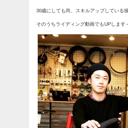
30歳にしても尚、スキルアップしている
そのうちライディング動画でもUPします