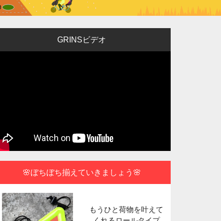
GRINSビデオ
🌸ぼちぼち揃えていきましょう🌸
もうひと荷物を叶えて
ポータブル
くれるロールタイプ
できる使