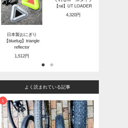
【ral】UT LOADER
【granit
STA
4,320円
8,89
日本製おにぎり
【bluelug】triangle
reflector
1,512円
よく読まれている記事