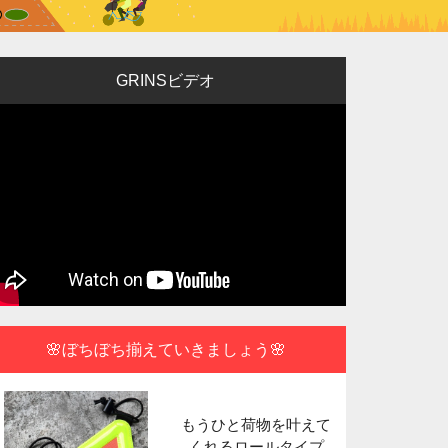
GRINSビデオ
🌸ぼちぼち揃えていきましょう🌸
もうひと荷物を叶えて
ポータブル
くれるロールタイプ
できる使