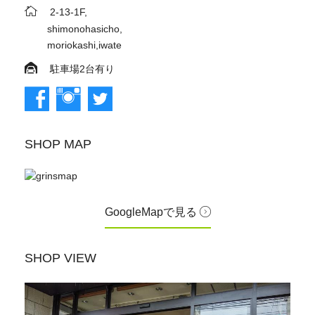
2-13-1F,
shimonohasicho,
moriokashi,iwate
駐車場2台有り
SHOP MAP
GoogleMapで見る
SHOP VIEW