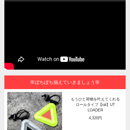
🌸ぼちぼち揃えていきましょう🌸
もうひと荷物を叶えてくれる
ロールタイプ【ral】UT
LOADER
4,320円