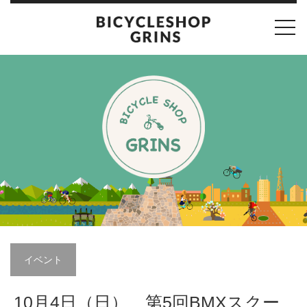
toggl
navig
イベント
10月4日（日）、第5回BMXスクー