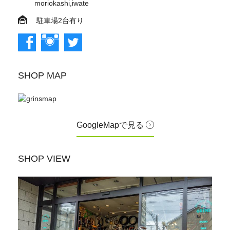
moriokashi,iwate
駐車場2台有り
SHOP MAP
GoogleMapで見る
SHOP VIEW